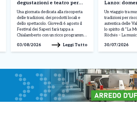
degustazioni e teatro per
Lanzo: domen
valorizzare il territorio
spettacolo d
Una giornata dedicata alla riscoperta
Un viaggio tra mus
Quintino Cas
delle tradizioni, dei prodotti locali e
tradizioni per risc
dello spettacolo. Giovedì 6 agosto il
autentica delle Val
Festival dei Saperi farà tappa a
lo spirito di “La M
Chialamberto con un ricco programma
Ròchës – La music
di iniziative aperte al pubblico,
rocce”, lo spetta
Leggi Tutto
03/08/2026
30/07/2026
promosso dal Comune e dalla Pro
domenica 2 agosto,
Loco nell’ambito della rassegna
frazione Frè di Bal
organizzata dall’Unione Montana Valli
promossa dal Com
di Lanzo, Ceronda e Casternone.
L’appuntamento è fissato […]