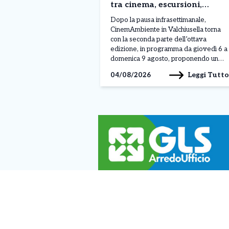
tra cinema, escursioni,
laboratori e cultura
Dopo la pausa infrasettimanale,
CinemAmbiente in Valchiusella torna
con la seconda parte dell’ottava
edizione, in programma da giovedì 6 a
domenica 9 agosto, proponendo un
nuovo lungo fine settimana di eventi
Leggi Tutto
04/08/2026
che coinvolgerà i Comuni di Brosso,
Valchiusa, Issiglio e Vistrorio. La
rassegna itinerante, ormai diventata un
appuntamento di riferimento
dell’estate canavesana, arriva alla
seconda […]