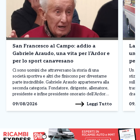
San Francesco al Campo: addio a
Lanz
Gabriele Araudo, una vita per l’Ardor e
una 
per lo sport canavesano
per 
Ci sono uomini che attraversano la storia di una
Un col
società sportiva e altri che finiscono per diventarne
stizzi
parte inscindibile. Gabriele Araudo apparteneva alla
sulla 
seconda categoria. Fondatore, dirigente, allenatore,
trasf
presidente e infine presidente onorario dell’Ardor
dramma
San Francesco, ha accompagnato per quasi
pensio
Leggi Tutto
09/08/2026
09/0
settant’anni la vita della società giallorossa,
mattin
diventando un punto di riferimento per generazioni di
giovani […]