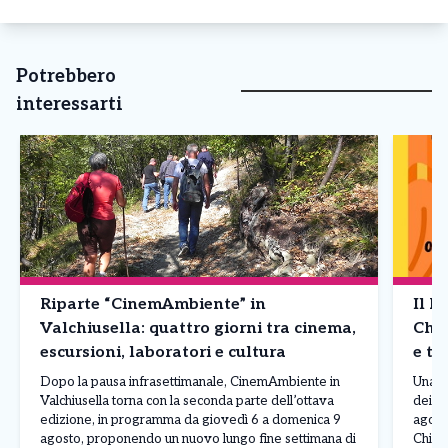
Potrebbero
interessarti
Riparte “CinemAmbiente” in
Il F
Valchiusella: quattro giorni tra cinema,
Chia
escursioni, laboratori e cultura
e te
Dopo la pausa infrasettimanale, CinemAmbiente in
Una gi
Valchiusella torna con la seconda parte dell’ottava
dei pr
edizione, in programma da giovedì 6 a domenica 9
agosto
agosto, proponendo un nuovo lungo fine settimana di
Chial