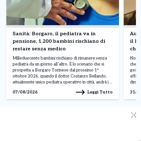
Sanità: Borgaro, il pediatra va in
Auto
pensione, 1.200 bambini rischiano di
il N
restare senza medico
che 
comp
Milleduecento bambini rischiano di rimanere senza
Non si
pediatra da un giorno all’altro. È lo scenario che si
che re
prospetta a Borgaro Torinese dal prossimo 1°
gestio
ottobre 2026, quando il dottor Costanzo Bellando,
afferm
attualmente unico pediatra operativo in città, andrà in
dimos
pensione per raggiunti limiti di età. Una situazione che
quotid
Leggi Tutto
07/08/2026
31/0
preoccupa centinaia di famiglie e sulla quale il […]
campo
✕