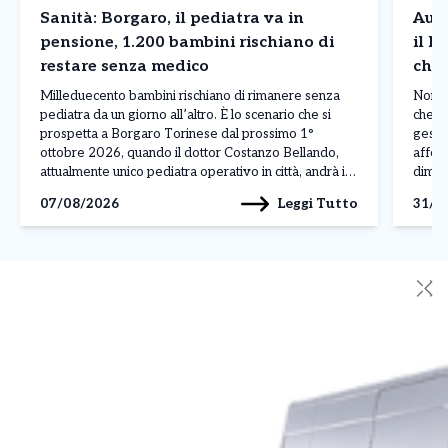
Sanità: Borgaro, il pediatra va in
Auto
pensione, 1.200 bambini rischiano di
il N
restare senza medico
che 
comp
Milleduecento bambini rischiano di rimanere senza
Non si
pediatra da un giorno all’altro. È lo scenario che si
che re
prospetta a Borgaro Torinese dal prossimo 1°
gestio
ottobre 2026, quando il dottor Costanzo Bellando,
afferm
attualmente unico pediatra operativo in città, andrà in
dimos
pensione per raggiunti limiti di età. Una situazione che
quotid
Leggi Tutto
07/08/2026
31/0
preoccupa centinaia di famiglie e sulla quale il […]
campo
✕