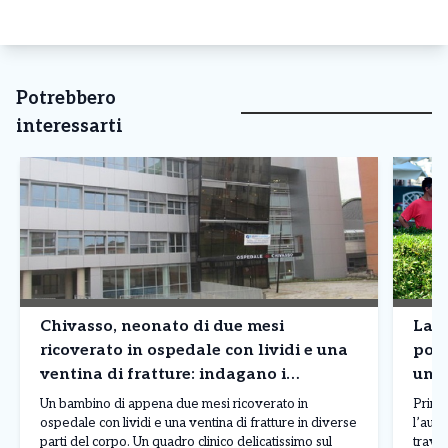
Potrebbero
interessarti
Chivasso, neonato di due mesi
Lanz
ricoverato in ospedale con lividi e una
poi 
ventina di fratture: indagano i
uno 
carabinieri
Un bambino di appena due mesi ricoverato in
Prima
ospedale con lividi e una ventina di fratture in diverse
l’auto
parti del corpo. Un quadro clinico delicatissimo sul
travol