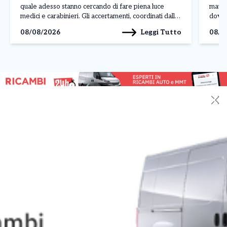
quale adesso stanno cercando di fare piena luce
matti
medici e carabinieri. Gli accertamenti, coordinati dalla
dove q
Procura di Ivrea, dovranno soprattutto stabilire
lungo
Leggi Tutto
08/08/2026
08/0
l’origine delle lesioni e chiarire se il neonato […]
loro 