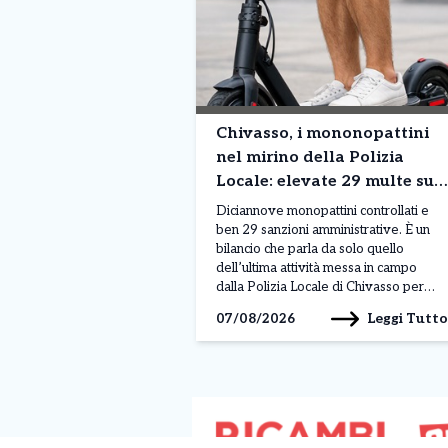
Chivasso, i mononopattini
nel mirino della Polizia
Locale: elevate 29 multe su
19 mezzi controllati
Diciannove monopattini controllati e
ben 29 sanzioni amministrative. È un
bilancio che parla da solo quello
dell’ultima attività messa in campo
dalla Polizia Locale di Chivasso per
verificare il rispetto delle norme che
Leggi Tutto
07/08/2026
regolano la circolazione dei mezzi
elettrici. Un dato particolarmente
significativo perché le violazioni
contestate superano addirittura il
numero dei veicoli fermati: in […]