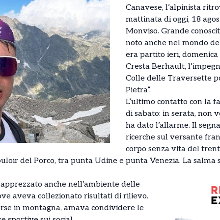
Canavese, l’alpinista ritr
mattinata di oggi, 18 agos
Monviso. Grande conoscit
noto anche nel mondo delle
era partito ieri, domenica
Cresta Berhault, l’impegn
Colle delle Traversette po
Pietra”.
L’ultimo contatto con la f
di sabato: in serata, non 
ha dato l’allarme. Il segn
ricerche sul versante fra
corpo senza vita del tren
uloir del Porco, tra punta Udine e punta Venezia. La salma s
ra apprezzato anche nell’ambiente delle
ove aveva collezionato risultati di rilievo.
corse in montagna, amava condividere le
 sportive sui social.