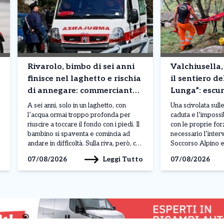
Rivarolo, bimbo di sei anni
Valchiusella,
finisce nel laghetto e rischia
il sentiero de
di annegare: commerciante
Lunga”: escur
si precipita e lo salva
recuperata d
A sei anni, solo in un laghetto, con
Una scivolata sulle 
Alpino
l’acqua ormai troppo profonda per
caduta e l’impossi
riuscire a toccare il fondo con i piedi. Il
con le proprie for
bambino si spaventa e comincia ad
necessario l’inter
andare in difficoltà. Sulla riva, però, c’è
Soccorso Alpino 
qualcuno che ha compreso
Piemontese per r
Leggi Tutto
07/08/2026
07/08/2026
immediatamente il pericolo: allunga un
un’escursionista ri
braccio, riesce ad afferrarlo e lo tira
pomeriggio di ier
fuori dall’acqua. Pochi istanti […]
2026, nella zona d
pressi del torrente
è scattato dopo [