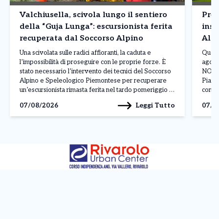
Valchiusella, scivola lungo il sentiero
Prev
della “Guja Lunga”: escursionista ferita
inst
recuperata dal Soccorso Alpino
Alpi
Una scivolata sulle radici affioranti, la caduta e
Quest
l’impossibilità di proseguire con le proprie forze. È
agost
stato necessario l’intervento dei tecnici del Soccorso
NORD 
Alpino e Speleologico Piemontese per recuperare
Pianur
un’escursionista rimasta ferita nel tardo pomeriggio di
con f
ieri, mercoledì 5 agosto 2026, nella zona della Guja
mattin
Leggi Tutto
07/08/2026
07/0
Lunga, nei pressi del torrente Chiusella. L’allarme è
aumen
scattato dopo […]
attes