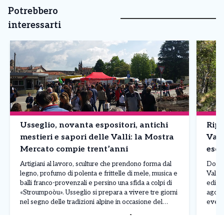
Potrebbero
interessarti
Usseglio, novanta espositori, antichi
Ripa
mestieri e sapori delle Valli: la Mostra
Valc
Mercato compie trent’anni
escu
Artigiani al lavoro, sculture che prendono forma dal
Dopo 
legno, profumo di polenta e frittelle di mele, musica e
Valchi
balli franco-provenzali e persino una sfida a colpi di
edizi
«Stroumpoòu». Usseglio si prepara a vivere tre giorni
agost
nel segno delle tradizioni alpine in occasione del
event
Ferragosto, a partire da giovedì 13 agosto 2026 con
Issigl
Leggi Tutto
08/08/2026
04/0
la trentesima edizione […]
diven