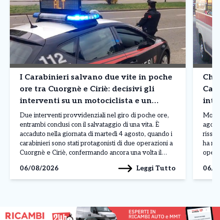
I Carabinieri salvano due vite in poche
Chiv
ore tra Cuorgnè e Ciriè: decisivi gli
Cast
interventi su un motociclista e un
inte
76enne
Due interventi provvidenziali nel giro di poche ore,
Momen
entrambi conclusi con il salvataggio di una vita. È
agost
accaduto nella giornata di martedì 4 agosto, quando i
rissa 
carabinieri sono stati protagonisti di due operazioni a
ha ric
Cuorgnè e Ciriè, confermando ancora una volta il
opera
ruolo fondamentale svolto quotidianamente sul
sanita
Leggi Tutto
06/08/2026
06/0
territorio. Il primo episodio si è verificato nelle […]
centr