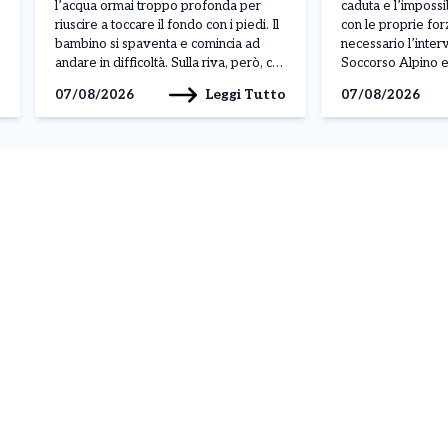
Alpino
l’acqua ormai troppo profonda per
caduta e l’impossi
riuscire a toccare il fondo con i piedi. Il
con le proprie for
bambino si spaventa e comincia ad
necessario l’inter
andare in difficoltà. Sulla riva, però, c’è
Soccorso Alpino 
qualcuno che ha compreso
Piemontese per r
Leggi Tutto
07/08/2026
07/08/2026
immediatamente il pericolo: allunga un
un’escursionista ri
braccio, riesce ad afferrarlo e lo tira
pomeriggio di ier
fuori dall’acqua. Pochi istanti […]
2026, nella zona d
pressi del torrente
è scattato dopo [