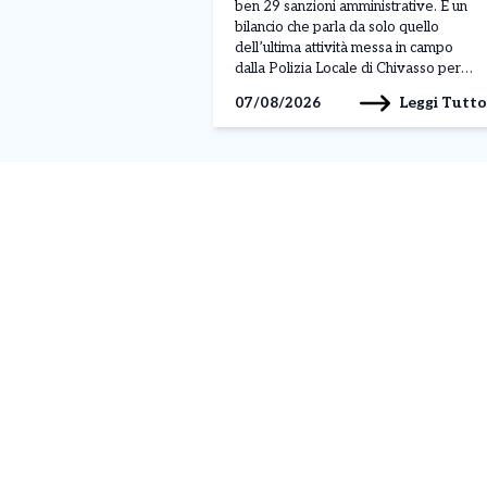
ben 29 sanzioni amministrative. È un
bilancio che parla da solo quello
dell’ultima attività messa in campo
dalla Polizia Locale di Chivasso per
verificare il rispetto delle norme che
Leggi Tutto
07/08/2026
regolano la circolazione dei mezzi
elettrici. Un dato particolarmente
significativo perché le violazioni
contestate superano addirittura il
numero dei veicoli fermati: in […]