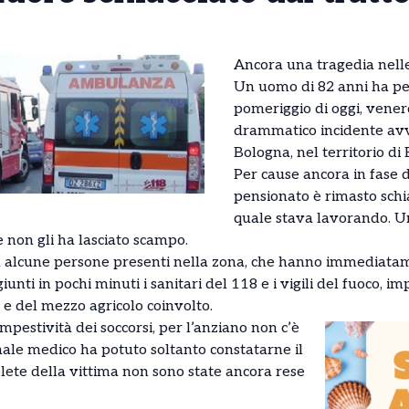
Ancora una tragedia nell
Un uomo di 82 anni ha per
pomeriggio di oggi, vener
drammatico incidente avv
Bologna, nel territorio di
Per cause ancora in fase d
pensionato è rimasto schia
quale stava lavorando. Un
non gli ha lasciato scampo.
da alcune persone presenti nella zona, che hanno immediatam
giunti in pochi minuti i sanitari del 118 e i vigili del fuoco, i
 e del mezzo agricolo coinvolto.
pestività dei soccorsi, per l’anziano non c’è
onale medico ha potuto soltanto constatarne il
lete della vittima non sono state ancora rese