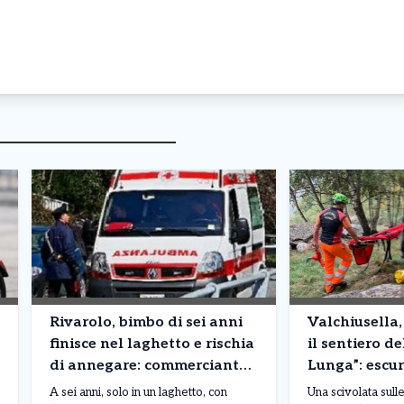
Rivarolo, bimbo di sei anni
Valchiusella,
finisce nel laghetto e rischia
il sentiero de
di annegare: commerciante
Lunga”: escur
si precipita e lo salva
recuperata d
A sei anni, solo in un laghetto, con
Una scivolata sulle 