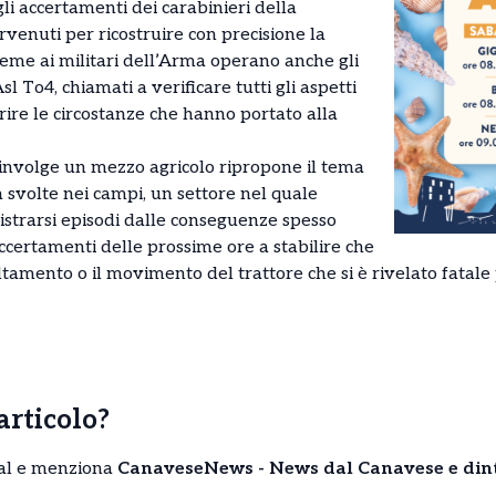
gli accertamenti dei carabinieri della
venuti per ricostruire con precisione la
ieme ai militari dell’Arma operano anche gli
sl To4, chiamati a verificare tutti gli aspetti
arire le circostanze che hanno portato alla
involge un mezzo agricolo ripropone il tema
tà svolte nei campi, un settore nel quale
strarsi episodi dalle conseguenze spesso
certamenti delle prossime ore a stabilire che
ltamento o il movimento del trattore che si è rivelato fatale 
’articolo?
cial e menziona
CanaveseNews - News dal Canavese e din