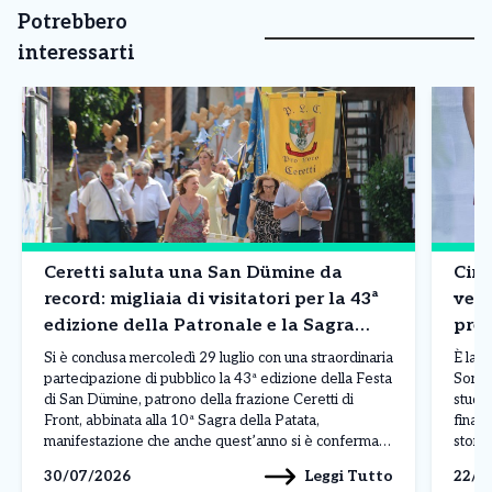
Potrebbero
interessarti
Ceretti saluta una San Dümine da
Ciri
record: migliaia di visitatori per la 43ª
vent
edizione della Patronale e la Sagra
pref
della Patata
Si è conclusa mercoledì 29 luglio con una straordinaria
È la 
partecipazione di pubblico la 43ª edizione della Festa
Sorri
di San Dümine, patrono della frazione Ceretti di
studen
Front, abbinata alla 10ª Sagra della Patata,
finale
manifestazione che anche quest’anno si è confermata
storic
tra gli appuntamenti più seguiti dell’estate
l’acce
Leggi Tutto
30/07/2026
22/0
canavesana. Per sette giorni la frazione si è
edizi