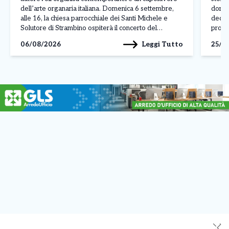
dell’arte organaria italiana. Domenica 6 settembre,
domen
alle 16, la chiesa parrocchiale dei Santi Michele e
dedica
Solutore di Strambino ospiterà il concerto del
promo
maestro Olivier Latry, titolare del grande organo
Edizio
Leggi Tutto
06/08/2026
25/0
della Cattedrale di Notre-Dame di Parigi e
cultur
protagonista delle più prestigiose […]
con gl
✕