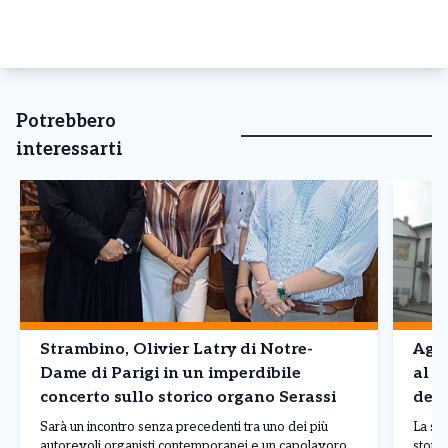
Potrebbero
interessarti
Strambino, Olivier Latry di Notre-
Agli
Dame di Parigi in un imperdibile
al “
concerto sullo storico organo Serassi
dedi
Sarà un incontro senza precedenti tra uno dei più
La sug
autorevoli organisti contemporanei e un capolavoro
stori