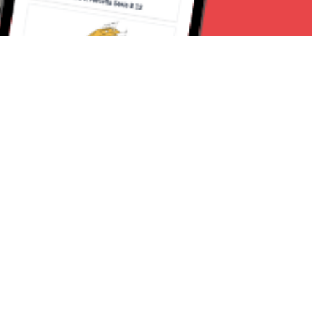
Seguici su:
CanaveseNews
Lavora con noi
Contattaci
Chi Siamo