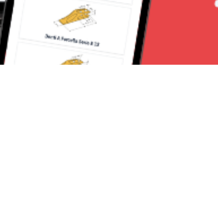
Seguici su:
CanaveseNews
Lavora con noi