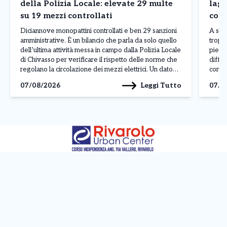
della Polizia Locale: elevate 29 multe
lagh
su 19 mezzi controllati
comm
Diciannove monopattini controllati e ben 29 sanzioni
A sei 
amministrative. È un bilancio che parla da solo quello
troppo
dell’ultima attività messa in campo dalla Polizia Locale
piedi.
di Chivasso per verificare il rispetto delle norme che
diffic
regolano la circolazione dei mezzi elettrici. Un dato
compr
particolarmente significativo perché le violazioni
bracci
Leggi Tutto
07/08/2026
07/0
contestate superano addirittura il numero dei veicoli
Pochi 
fermati: in […]