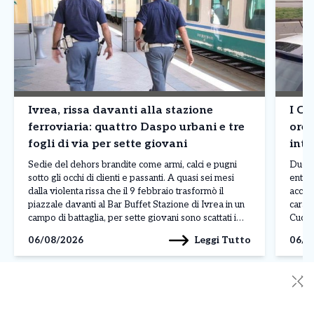
Ivrea, rissa davanti alla stazione
I Ca
ferroviaria: quattro Daspo urbani e tre
ore 
fogli di via per sette giovani
inte
76e
Sedie del dehors brandite come armi, calci e pugni
Due i
sotto gli occhi di clienti e passanti. A quasi sei mesi
entram
dalla violenta rissa che il 9 febbraio trasformò il
accad
piazzale davanti al Bar Buffet Stazione di Ivrea in un
carabi
campo di battaglia, per sette giovani sono scattati i
Cuorg
provvedimenti della Questura di Torino: quattro
ruolo
Leggi Tutto
06/08/2026
06/0
Daspo […]
territ
✕