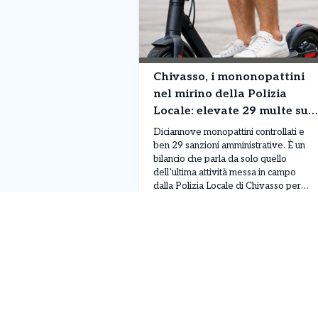
Chivasso, i mononopattini
nel mirino della Polizia
Locale: elevate 29 multe su
19 mezzi controllati
Diciannove monopattini controllati e
ben 29 sanzioni amministrative. È un
bilancio che parla da solo quello
dell’ultima attività messa in campo
dalla Polizia Locale di Chivasso per
verificare il rispetto delle norme che
Leggi Tutto
07/08/2026
regolano la circolazione dei mezzi
elettrici. Un dato particolarmente
significativo perché le violazioni
contestate superano addirittura il
numero dei veicoli fermati: in […]