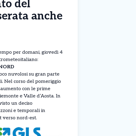
to del
 serata anche
tempo per domani, giovedì 4
trometeoitaliano:
 NORD
poco nuvolosi su gran parte
li. Nel corso del pomeriggio
o aumento con le prime
Piemonte e Valle d’Aosta. In
visto un deciso
zoni e temporali in
 verso nord-est.