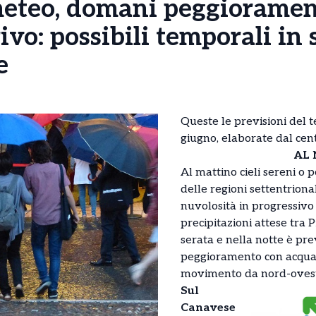
meteo, domani peggioramen
ivo: possibili temporali in
e
Queste le previsioni del 
giugno, elaborate dal cen
AL
Al mattino cieli sereni o 
delle regioni settentriona
nuvolosità in progressiv
precipitazioni attese tra 
serata e nella notte è pre
peggioramento con acquaz
movimento da nord-ovest
Sul
Canavese