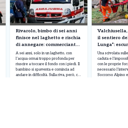
Rivarolo, bimbo di sei anni
Valchiusella,
finisce nel laghetto e rischia
il sentiero de
di annegare: commerciante
Lunga”: escur
si precipita e lo salva
recuperata d
A sei anni, solo in un laghetto, con
Una scivolata sulle 
Alpino
l’acqua ormai troppo profonda per
caduta e l’impossi
riuscire a toccare il fondo con i piedi. Il
con le proprie for
bambino si spaventa e comincia ad
necessario l’inter
andare in difficoltà. Sulla riva, però, c’è
Soccorso Alpino 
qualcuno che ha compreso
Piemontese per r
Leggi Tutto
07/08/2026
07/08/2026
immediatamente il pericolo: allunga un
un’escursionista ri
braccio, riesce ad afferrarlo e lo tira
pomeriggio di ier
fuori dall’acqua. Pochi istanti […]
2026, nella zona d
pressi del torrente
è scattato dopo [