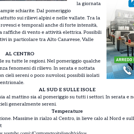
la giornata
 ampie schiarite. Dal pomeriggio
utto sui rilievi alpini e nelle vallate. Tra la
 rovesci e temporali anche di forte intensità,
affiche di vento e attività elettrica. Possibili
tivi in particolare tra Alto Canavese, Valle
AL CENTRO
le su tutte le regioni. Nel pomeriggio qualche
a fenomeni di rilievo. In serata e nottata
 cieli sereni o poco nuvolosi; possibili isolati
entrionale.
AL SUD E SULLE ISOLE
a al mattino sia al pomeriggio su tutti i settori. In serata e 
 cieli generalmente sereni.
Temperature
ne. Massime in rialzo al Centro, in lieve calo al Nord e sull
t
w.youtube.com/c/CentrometeoitalianoIt/videos