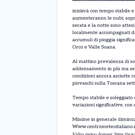
inizierà con tempo stabile e
aumenteranno le nubi, sopratt
serata e la notte sono attesi
localmente accompagnati da r
accumuli di pioggia significa
Orco e Valle Soana.
Al mattino prevalenza di so
addensamento in più ma senz
condizioni ancora asciutte con
piovaschi sulla Toscana sett
Tempo stabile e soleggiato si
variazioni significative, con
Minime in generale diminuzio
Www.centrometeoitaliano.i
Video meteo domani:
https://ww