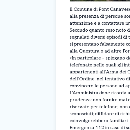
Il Comune di Pont Canavese l
alla presenza di persone so
attenzione e a contattare i
Secondo quanto reso noto da 
segnalati diversi episodi di t
si presentano falsamente c
alla Questura o ad altre For
«In particolare – spiegano d
telefonate nelle quali gli i
appartenenti all’Arma dei C
dell’Ordine, nel tentativo d
convincere le persone ad apr
L’Amministrazione ricorda 
prudenza: non fornire mai d
riservate per telefono; non 
sconosciuti; diffidare di rich
coinvolgerebbero familiari;
Emergenza 112 in caso di so