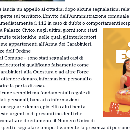
ancia un appello ai cittadini dopo alcune segnalazioni relati
spette sul territorio. L’invito dell’Amministrazione comunal
mmediatamente il 112 in caso di dubbi o comportamenti sospe
Palazzo Civico, negli ultimi giorni sono stati
ruffe telefoniche, nelle quali gli interlocutori
ome appartenenti all’Arma dei Carabinieri,
ze dell’Ordine.
al Comune – sono stati segnalati casi di
nterlocutori si qualificano falsamente come
arabinieri, alla Questura o ad altre Forze
i ottenere denaro, informazioni personali o
ire la porta di casa».
alcune semplici ma fondamentali regole di
ati personali, bancari o informazioni
consegnare denaro, gioielli o altri beni a
ieste urgenti o di presunti incidenti che
 contattare direttamente il Numero Unico di
spetti e segnalare tempestivamente la presenza di persone o 