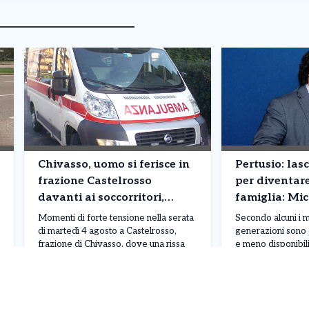
Chivasso, uomo si ferisce in
Pertusio: las
frazione Castelrosso
per diventar
davanti ai soccorritori,
famiglia: Mi
intervengono carabinieri e
raccoglie l’e
Momenti di forte tensione nella serata
Secondo alcuni i m
118
di martedì 4 agosto a Castelrosso,
generazioni sono d
frazione di Chivasso, dove una rissa
e meno disponibili
scoppiata in piazza Assunta, davanti
paziente, spesso a
alla chiesa, ha richiesto l’intervento dei
gestione dell’ur
carabinieri del Nucleo operativo e
che difficilmente 
Leggi Tutto
06/08/2026
06/08/2026
radiomobile di Chivasso e del
al dottor Michele