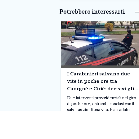
Potrebbero interessarti
I Carabinieri salvano due
vite in poche ore tra
Cuorgnè e Ciriè: decisivi gli
interventi su un motociclista
Due interventi provvidenziali nel giro
e un 76enne
di poche ore, entrambi conclusi con il
salvataggio di una vita. È accaduto
nella giornata di martedì 4 agosto,
quando i carabinieri sono stati
protagonisti di due operazioni a
Leggi Tutto
06/08/2026
Cuorgnè e Ciriè, confermando ancora