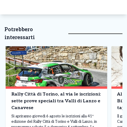
Potrebbero
interessarti
Rally Città di Torino, al via le iscrizioni:
Alpe
sette prove speciali tra Valli di Lanzo e
Bike
Canavese
tapp
Si apriranno giovedì 6 agosto le iscrizioni alla 41ª
Il gr
edizione del Rally Città di Torino e Valli di Lanzo, in
Canav
programma sabato 5 e domenica 6 settembre. La
ospit