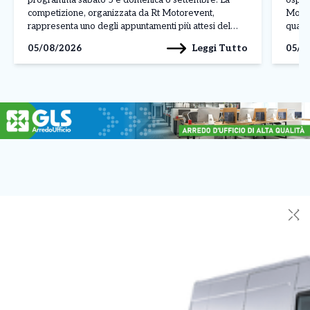
competizione, organizzata da Rt Motorevent,
Mondi
rappresenta uno degli appuntamenti più attesi del
quarta
motorsport piemontese ed è inserita nel calendario
della
Leggi Tutto
05/08/2026
05/0
della Coppa Rally di Zona 1 come quinto […]
iridat
[…]
✕