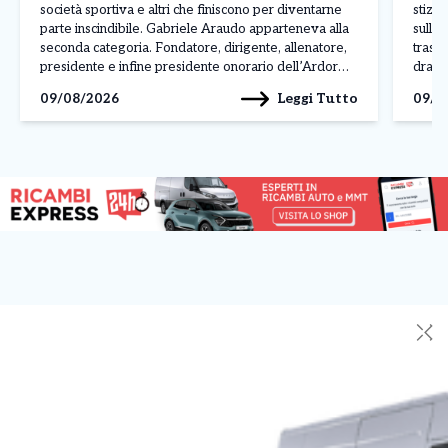
società sportiva e altri che finiscono per diventarne
stizzi
parte inscindibile. Gabriele Araudo apparteneva alla
sulla 
seconda categoria. Fondatore, dirigente, allenatore,
trasf
presidente e infine presidente onorario dell’Ardor
dramma
San Francesco, ha accompagnato per quasi
pensio
Leggi Tutto
09/08/2026
09/0
settant’anni la vita della società giallorossa,
mattin
diventando un punto di riferimento per generazioni di
giovani […]
✕