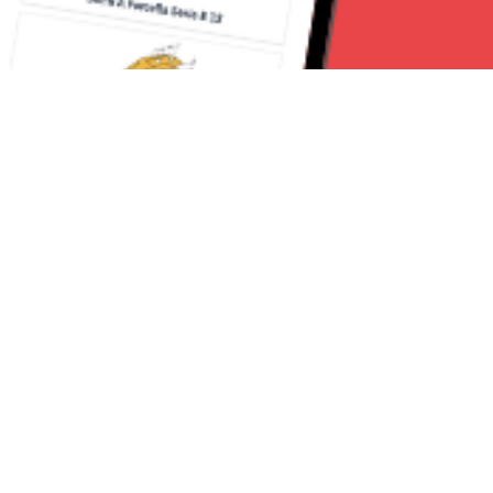
Seguici su:
CanaveseNews
Lavora con noi
Contattaci
Chi Siamo