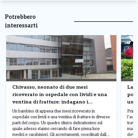
Potrebbero
interessarti
Chivasso, neonato di due mesi
Lanz
ricoverato in ospedale con lividi e una
poi 
ventina di fratture: indagano i
uno 
carabinieri
Un bambino di appena due mesi ricoverato in
Prima
ospedale con lividi e una ventina di fratture in diverse
l’auto
parti del corpo. Un quadro clinico delicatissimo sul
travol
quale adesso stanno cercando di fare piena luce
matti
medici e carabinieri. Gli accertamenti, coordinati dalla
dove q