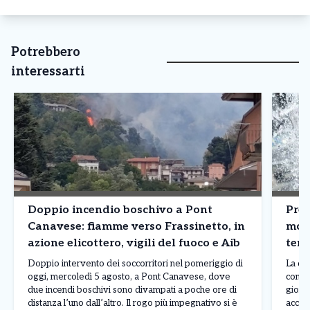
Potrebbero
interessarti
Doppio incendio boschivo a Pont
Prev
Canavese: fiamme verso Frassinetto, in
mol
azione elicottero, vigili del fuoco e Aib
temp
Can
Doppio intervento dei soccorritori nel pomeriggio di
La qua
oggi, mercoledì 5 agosto, a Pont Canavese, dove
contin
due incendi boschivi sono divampati a poche ore di
giorni
distanza l’uno dall’altro. Il rogo più impegnativo si è
accom