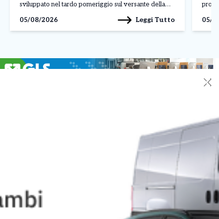
sviluppato nel tardo pomeriggio sul versante della
proba
montagna che costeggia la strada provinciale per
eleva
Leggi Tutto
05/08/2026
05/0
Frassinetto, in borgata Santa Maria. Le fiamme,
rischi
alimentate […]
tregu
✕