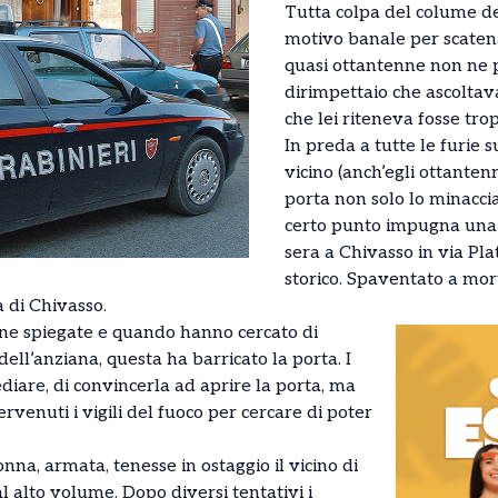
Tutta colpa del colume de
motivo banale per scaten
quasi ottantenne non ne 
dirimpettaio che ascolta
che lei riteneva fosse tro
In preda a tutte le furie 
vicino (anch’egli ottanten
porta non solo lo minacc
certo punto impugna una pi
sera a Chivasso in via Plat
storico. Spaventato a mor
 di Chivasso.
irene spiegate e quando hanno cercato di
ll’anziana, questa ha barricato la porta. I
diare, di convincerla ad aprire la porta, ma
rvenuti i vigili del fuoco per cercare di poter
nna, armata, tenesse in ostaggio il vicino di
al alto volume. Dopo diversi tentativi i