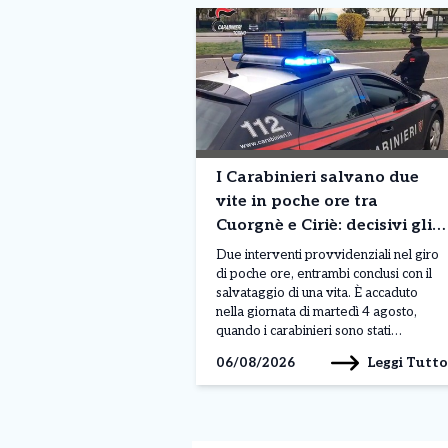
I Carabinieri salvano due
vite in poche ore tra
Cuorgnè e Ciriè: decisivi gli
interventi su un motociclista
Due interventi provvidenziali nel giro
e un 76enne
di poche ore, entrambi conclusi con il
salvataggio di una vita. È accaduto
nella giornata di martedì 4 agosto,
quando i carabinieri sono stati
protagonisti di due operazioni a
Leggi Tutto
06/08/2026
Cuorgnè e Ciriè, confermando ancora
una volta il ruolo fondamentale svolto
quotidianamente sul territorio. Il primo
episodio si è verificato nelle […]