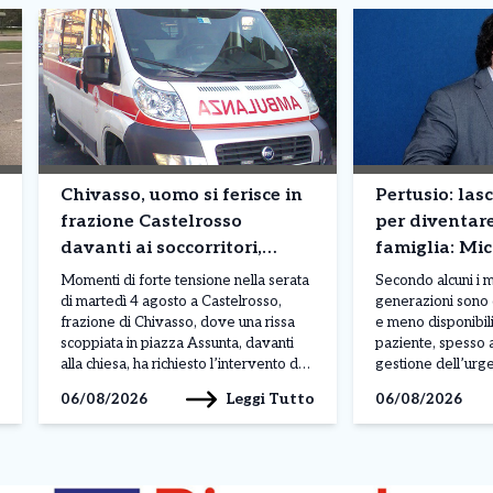
Chivasso, uomo si ferisce in
Pertusio: las
frazione Castelrosso
per diventar
davanti ai soccorritori,
famiglia: Mi
intervengono carabinieri e
raccoglie l’e
Momenti di forte tensione nella serata
Secondo alcuni i m
118
di martedì 4 agosto a Castelrosso,
generazioni sono d
frazione di Chivasso, dove una rissa
e meno disponibili
scoppiata in piazza Assunta, davanti
paziente, spesso a
alla chiesa, ha richiesto l’intervento dei
gestione dell’ur
carabinieri del Nucleo operativo e
che difficilmente 
Leggi Tutto
06/08/2026
06/08/2026
radiomobile di Chivasso e del
al dottor Michele
personale sanitario del 118. Secondo
canavesano, 32 ann
una prima ricostruzione, al centro
Medicina nel 2018,
dell’episodio vi sarebbe un uomo di
lasciare l’incarico
[…]
all’ospedale San 