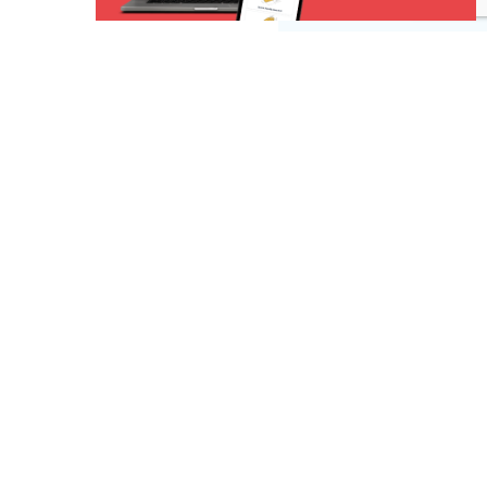
Risorse
 una segnalazione
r la tua pubblicità