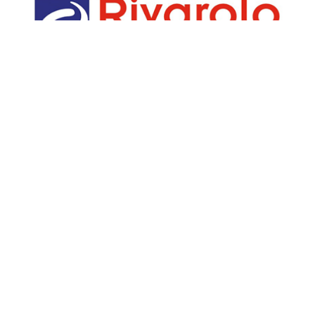
u:
CanaveseNews
Lavora con noi
Fai
Contattaci
Pe
Chi Siamo