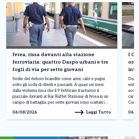
Ivrea, rissa davanti alla stazione
I Ca
ferroviaria: quattro Daspo urbani e tre
ore 
fogli di via per sette giovani
inte
76e
Sedie del dehors brandite come armi, calci e pugni
Due i
sotto gli occhi di clienti e passanti. A quasi sei mesi
entram
dalla violenta rissa che il 9 febbraio trasformò il
accad
piazzale davanti al Bar Buffet Stazione di Ivrea in un
carabi
campo di battaglia, per sette giovani sono scattati i
Cuorg
provvedimenti della Questura di Torino: quattro
ruolo
Leggi Tutto
06/08/2026
06/0
Daspo […]
territ