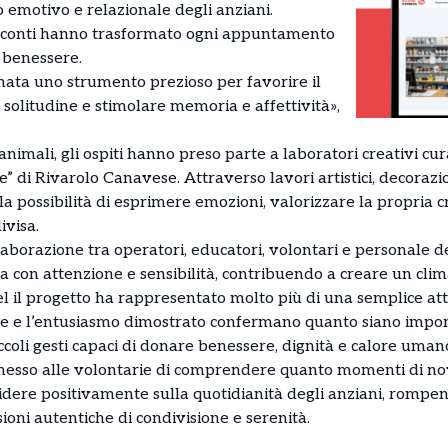
 emotivo e relazionale degli anziani.
 racconti hanno trasformato ogni appuntamento
e benessere.
mata uno strumento prezioso per favorire il
 solitudine e stimolare memoria e affettività»,
 animali, gli ospiti hanno preso parte a laboratori creativi cur
e” di Rivarolo Canavese. Attraverso lavori artistici, decorazion
a possibilità di esprimere emozioni, valorizzare la propria cr
ivisa.
aborazione tra operatori, educatori, volontari e personale d
 con attenzione e sensibilità, contribuendo a creare un clima
l il progetto ha rappresentato molto più di una semplice attivi
ione e l’entusiasmo dimostrato confermano quanto siano impor
iccoli gesti capaci di donare benessere, dignità e calore uman
messo alle volontarie di comprendere quanto momenti di nov
dere positivamente sulla quotidianità degli anziani, rompe
oni autentiche di condivisione e serenità.