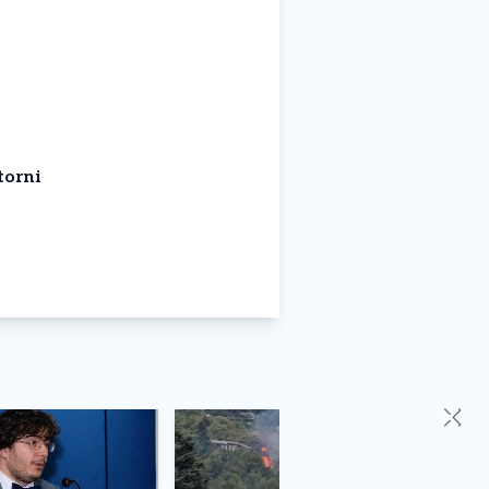
torni
✕