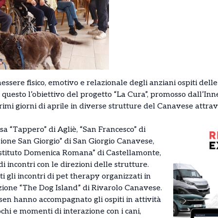
ssere fisico, emotivo e relazionale degli anziani ospiti dell
. È questo l’obiettivo del progetto “La Cura”, promosso dall’
imi giorni di aprile in diverse strutture del Canavese attrav
Rsa “Tappero” di Agliè, “San Francesco” di
ione San Giorgio” di San Giorgio Canavese,
Istituto Domenica Romana” di Castellamonte,
 incontri con le direzioni delle strutture.
i gli incontri di pet therapy organizzati in
azione “The Dog Island” di Rivarolo Canavese.
 Csen hanno accompagnato gli ospiti in attività
ochi e momenti di interazione con i cani,