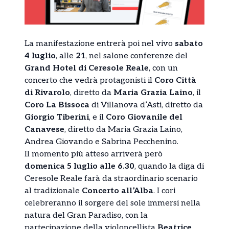
La manifestazione entrerà poi nel vivo
sabato
4 luglio
, alle
21
, nel salone conferenze del
Grand Hotel di Ceresole Reale
, con un
concerto che vedrà protagonisti il
Coro Città
di Rivarolo
, diretto da
Maria Grazia Laino
, il
Coro La Bissoca
di Villanova d’Asti, diretto da
Giorgio Tiberini
, e il
Coro Giovanile del
Canavese
, diretto da Maria Grazia Laino,
Andrea Giovando e Sabrina Pecchenino.
Il momento più atteso arriverà però
domenica 5 luglio alle 6.30
, quando la diga di
Ceresole Reale farà da straordinario scenario
al tradizionale
Concerto all’Alba
. I cori
celebreranno il sorgere del sole immersi nella
natura del Gran Paradiso, con la
partecipazione della violoncellista
Beatrice