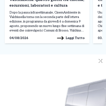
escursioni, laboratori e cultura
e te
Dopo la pausa infrasettimanale, CinemAmbiente in
Una gi
Valchiusella torna con la seconda parte dell’ottava
dei pr
edizione, in programma da giovedì 6 a domenica 9
agosto
agosto, proponendo un nuovo lungo fine settimana di
Chial
eventi che coinvolgerà i Comuni di Brosso, Valchiusa,
apert
Issiglio e Vistrorio. La rassegna itinerante, ormai
Loco 
Leggi Tutto
04/08/2026
03/0
diventata un appuntamento di riferimento dell’estate
dall’
canavesana, arriva alla seconda […]
Caste
✕