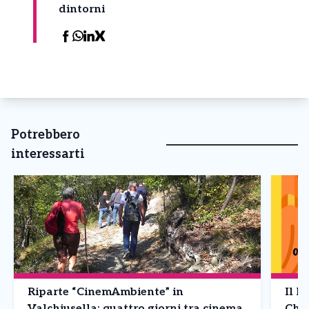
dintorni
Potrebbero
interessarti
Riparte “CinemAmbiente” in
Il F
Valchiusella: quattro giorni tra cinema,
Chia