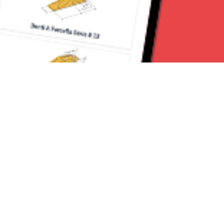
Seguici su:
CanaveseNews
Lavora con noi