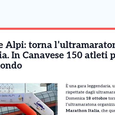
 Alpi: torna l’ultramarato
lia. In Canavese 150 atleti 
mondo
È una gara leggendaria, u
rispettate dagli ultramara
Domenica
18 ottobre
tor
l’ultramaratona organizz
Marathon Italia
, che qu