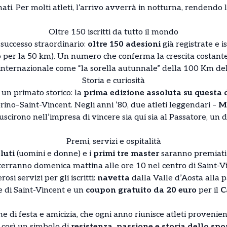
nati. Per molti atleti, l’arrivo avverrà in notturna, rendendo
Oltre 150 iscritti da tutto il mondo
 successo straordinario:
oltre 150 adesioni
già registrate e i
 per la 50 km). Un numero che conferma la crescita costante
o internazionale come “la sorella autunnale” della 100 Km del
Storia e curiosità
un primato storico: la
prima edizione assoluta su questa 
rino–Saint-Vincent. Negli anni ’80, due atleti leggendari –
M
uscirono nell’impresa di vincere sia qui sia al Passatore, un 
Premi, servizi e ospitalità
luti
(uomini e donne) e i
primi tre master
saranno premiati 
terranno domenica mattina alle ore 10 nel centro di Saint-V
si servizi per gli iscritti:
navetta
dalla Valle d’Aosta alla 
e di Saint-Vincent e un
coupon gratuito da 20 euro
per il
C
di festa e amicizia, che ogni anno riunisce atleti provenien
 così un simbolo di
resistenza, passione e storia dello spo