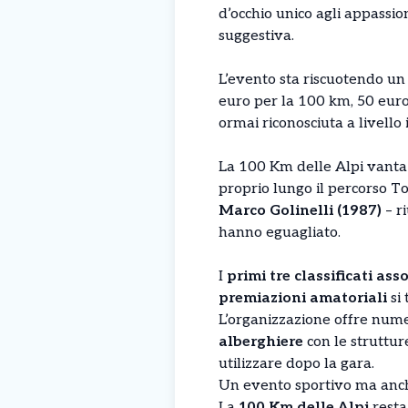
d’occhio unico agli appassio
suggestiva.
L’evento sta riscuotendo un
euro per la 100 km, 50 euro
ormai riconosciuta a livell
La 100 Km delle Alpi vanta 
proprio lungo il percorso To
Marco Golinelli (1987)
– ri
hanno eguagliato.
I
primi tre classificati asso
premiazioni amatoriali
si 
L’organizzazione offre numero
alberghiere
con le struttur
utilizzare dopo la gara.
Un evento sportivo ma anche 
La
100 Km delle Alpi
resta