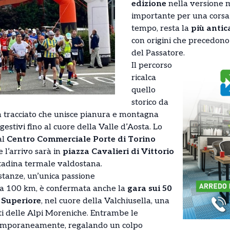
edizione
nella versione 
importante per una corsa
tempo, resta la
più antic
con origini che precedon
del Passatore.
Il percorso
ricalca
quello
storico da
n tracciato che unisce pianura e montagna
stivi fino al cuore della Valle d’Aosta. Lo
al
Centro Commerciale Porte di Torino
 l’arrivo sarà in
piazza Cavalieri di Vittorio
ittadina termale valdostana.
stanze, un’unica passione
da 100 km, è confermata anche la
gara sui 50
 Superiore
, nel cuore della Valchiusella, una
nti delle Alpi Moreniche. Entrambe le
emporaneamente, regalando un colpo