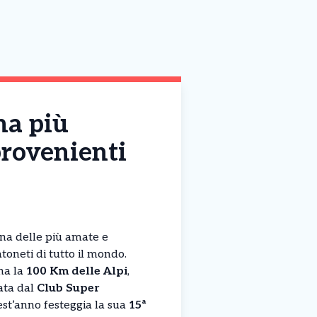
na più
provenienti
na delle più amate e
toneti di tutto il mondo.
na la
100 Km delle Alpi
,
ata dal
Club Super
est’anno festeggia la sua
15ª