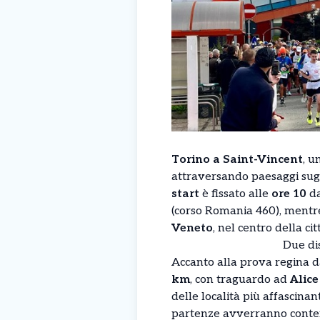
Torino a Saint-Vincent
, u
attraversando paesaggi sugge
start
è fissato alle
ore 10
d
(corso Romania 460), mentre
Veneto
, nel centro della c
Due di
Accanto alla prova regina 
km
, con traguardo ad
Alice
delle località più affascina
partenze avverranno cont