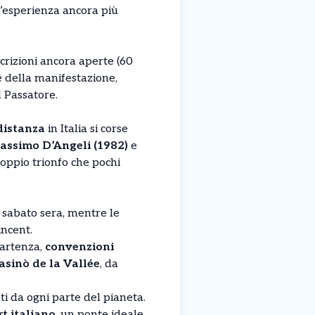
 l’esperienza ancora più
scrizioni ancora aperte (60
 della manifestazione,
 Passatore.
distanza
in Italia si corse
assimo D’Angeli (1982)
e
doppio trionfo che pochi
sabato sera, mentre le
incent.
partenza,
convenzioni
asinò de la Vallée
, da
ti da ogni parte del pianeta.
rt italiano
, un ponte ideale