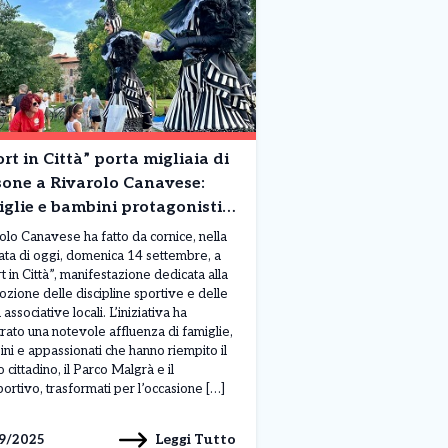
rt in Città” porta migliaia di
sone a Rivarolo Canavese:
glie e bambini protagonisti
l’evento
olo Canavese ha fatto da cornice, nella
ata di oggi, domenica 14 settembre, a
t in Città”, manifestazione dedicata alla
zione delle discipline sportive e delle
 associative locali. L’iniziativa ha
trato una notevole affluenza di famiglie,
ni e appassionati che hanno riempito il
 cittadino, il Parco Malgrà e il
portivo, trasformati per l’occasione […]
Leggi Tutto
9/2025