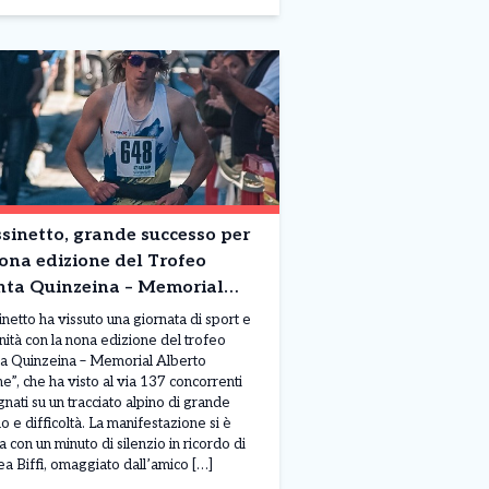
sinetto, grande successo per
ona edizione del Trofeo
nta Quinzeina – Memorial
rto Vittone”
inetto ha vissuto una giornata di sport e
ità con la nona edizione del trofeo
a Quinzeina – Memorial Alberto
ne”, che ha visto al via 137 concorrenti
nati su un tracciato alpino di grande
no e difficoltà. La manifestazione si è
a con un minuto di silenzio in ricordo di
a Biffi, omaggiato dall’amico […]