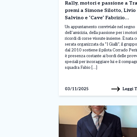
Rally, motori e passione a Tr
premi a Simone Silotto, Livio
Salvino e ‘Cave’ Fabrizio
Caveglia
Un appuntamento conviviale nel segno
dell’amicizia, della passione per i motori
ricordi di corse vissute insieme. È nata co
serata organizzata da “I Gialli”, il grupp
dal 2010 sostiene il pilota Corrado Per
è presenza costante ai bordi delle prov
speciali per incoraggiare lui e il compag
squadra Fabio […]
Leggi 
03/11/2025