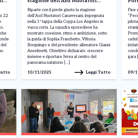
di
stagione dell’Asd Nuotatori
Por
Canavesani
add
Riparte con il piede giusto la stagione
Fine 
to 22
dell’Asd Nuotatori Canavesani, impegnata
“Pecc
n
nella 1ª tappa della Coppa Los Angeles in
pilot
o,
vasca corta. La squadra eporediese ha
svanir
 che
mostrato coesione, ritmo e ambizione, sotto
Premi
ponde
la guida di Sophia Franchetto, Vittoria
cadut
 del
Borgningo e del presidente-allenatore Gianni
irida
uo
Anselmetti. Obiettivo dichiarato: crescere
concl
insieme e riportare Ivrea al centro del
gara 
panorama natatorio […]
Tutto
Leggi Tutto
10/11/2025
09/1