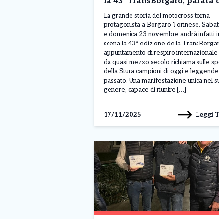
la 43ª TransBorgaro, parata 
campioni del motocross
La grande storia del motocross torna
internazionale
protagonista a Borgaro Torinese. Saba
e domenica 23 novembre andrà infatti i
scena la 43ª edizione della TransBorgar
appuntamento di respiro internazionale
da quasi mezzo secolo richiama sulle s
della Stura campioni di oggi e leggende
passato. Una manifestazione unica nel s
genere, capace di riunire […]
Leggi 
17/11/2025