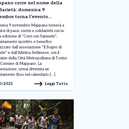
pano corre nel nome della
darietà: domenica 9
embre torna l’evento
tivo “Corri con Samuele”
nica 9 novembre Mappano tornerà a
rsi di passi, sorrisi e solidarietà con la
 edizione di “Corri con Samuele”,
untamento sportivo e benefico
izzato dall’associazione “Il Sogno di
le” e dall’Atletica Settimese, con il
cinio della Città Metropolitana di Torino
 Comune di Mappano. La
estazione, ormai divenuta un
tamento fisso nel calendario […]
Leggi Tutto
0/2025