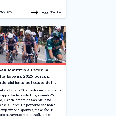
Leggi Tutto
9/2025
an Maurizio a Ceres: la
ta Espana 2025 porta il
de ciclismo nel cuore del
de Canavese
elta a España 2025 entra nel vivo con la
 tappa che ha avuto luogo lunedì 25
o, 139 chilometri da San Maurizio
ese a Ceres. Un percorso che non è
competizione sportiva, ma anche un
ario attraverso storia, tradizioni e