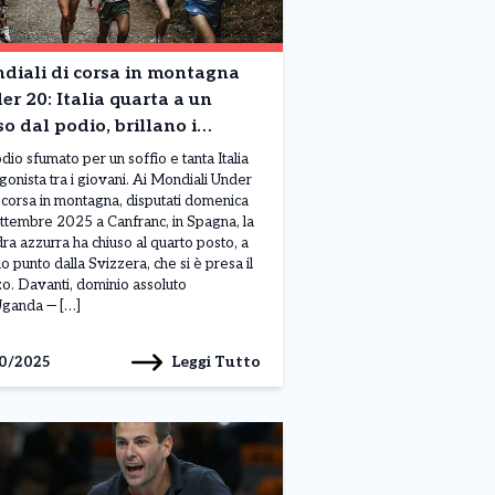
diali di corsa in montagna
r 20: Italia quarta a un
o dal podio, brillano i
avesani Perardi e Pepe
dio sfumato per un soffio e tanta Italia
gonista tra i giovani. Ai Mondiali Under
 corsa in montagna, disputati domenica
ttembre 2025 a Canfranc, in Spagna, la
ra azzurra ha chiuso al quarto posto, a
lo punto dalla Svizzera, che si è presa il
o. Davanti, dominio assoluto
Uganda — […]
Leggi Tutto
0/2025