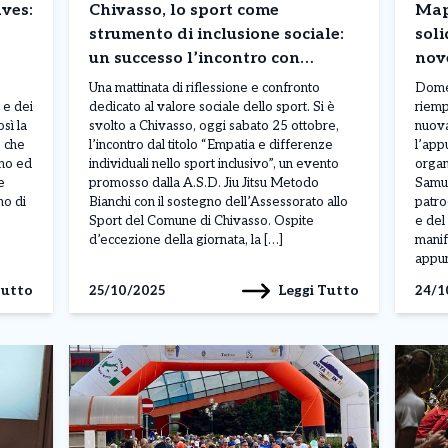
aves:
Chivasso, lo sport come
Map
strumento di inclusione sociale:
soli
un successo l’incontro con
nov
l’esperta Elena Pattini
spor
Una mattinata di riflessione e confronto
Dome
 e dei
dedicato al valore sociale dello sport. Si è
riempi
sì la
svolto a Chivasso, oggi sabato 25 ottobre,
nuova
o che
l’incontro dal titolo “Empatia e differenze
l’app
ino ed
individuali nello sport inclusivo”, un evento
organ
e
promosso dalla A.S.D. Jiu Jitsu Metodo
Samue
no di
Bianchi con il sostegno dell’Assessorato allo
patro
Sport del Comune di Chivasso. Ospite
e del
d’eccezione della giornata, la […]
manif
appun
Tutto
Leggi Tutto
25/10/2025
24/1