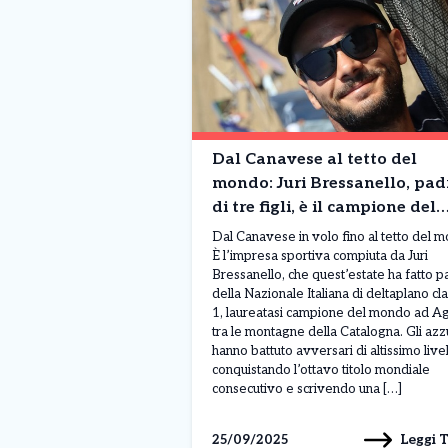
Dal Canavese al tetto del
mondo: Juri Bressanello, pad
di tre figli, è il campione del
mondo di deltaplano
Dal Canavese in volo fino al tetto del 
È l’impresa sportiva compiuta da Juri
Bressanello, che quest’estate ha fatto p
della Nazionale Italiana di deltaplano cl
1, laureatasi campione del mondo ad Ag
tra le montagne della Catalogna. Gli azz
hanno battuto avversari di altissimo livel
conquistando l’ottavo titolo mondiale
consecutivo e scrivendo una […]
Leggi 
25/09/2025