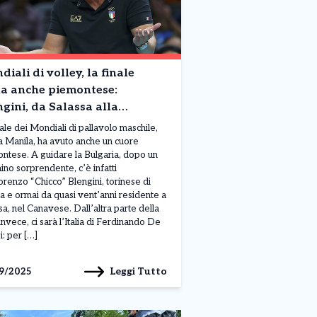
iali di volley, la finale
la anche piemontese:
gini, da Salassa alla
china della Bulgaria
nale dei Mondiali di pallavolo maschile,
a Manila, ha avuto anche un cuore
ntese. A guidare la Bulgaria, dopo un
no sorprendente, c’è infatti
orenzo “Chicco” Blengini, torinese di
ta e ormai da quasi vent’anni residente a
sa, nel Canavese. Dall’altra parte della
invece, ci sarà l’Italia di Ferdinando De
i: per […]
Leggi Tutto
9/2025