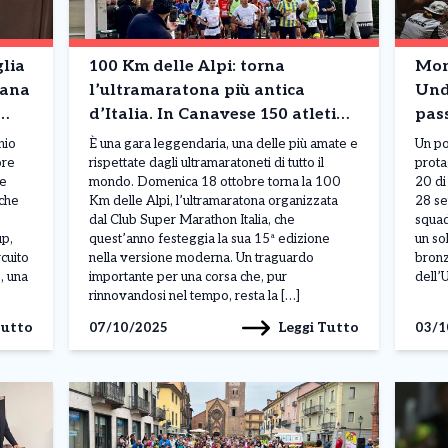
lia
100 Km delle Alpi: torna
Mon
iana
l’ultramaratona più antica
Unde
d’Italia. In Canavese 150 atleti
pass
provenienti da tutto il mondo
can
nio
È una gara leggendaria, una delle più amate e
Un po
ore
rispettate dagli ultramaratoneti di tutto il
prota
re
mondo. Domenica 18 ottobre torna la 100
20 di
 che
Km delle Alpi, l’ultramaratona organizzata
28 se
dal Club Super Marathon Italia, che
squad
up,
quest’anno festeggia la sua 15ª edizione
un so
rcuito
nella versione moderna. Un traguardo
bronz
, una
importante per una corsa che, pur
dell’
rinnovandosi nel tempo, resta la […]
Tutto
Leggi Tutto
07/10/2025
03/1