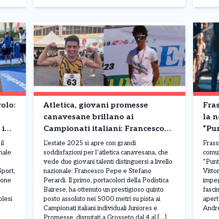
olo:
Atletica, giovani promesse
Fras
canavesane brillano ai
la n
 i
Campionati italiani: Francesco
“Pu
Pepe e Stefano Perardi
Albe
il
L’estate 2025 si apre con grandi
Frass
protagonisti
nale
soddisfazioni per l’atletica canavesana, che
comun
vede due giovani talenti distinguersi a livello
“Punt
Sport,
nazionale: Francesco Pepe e Stefano
Vitto
ione
Perardi. Il primo, portacolori della Podistica
impeg
Bairese, ha ottenuto un prestigioso quinto
fasci
olesi
posto assoluto nei 5000 metri su pista ai
apert
Campionati italiani individuali Juniores e
Andre
Promesse, disputati a Grosseto dal 4 al […]