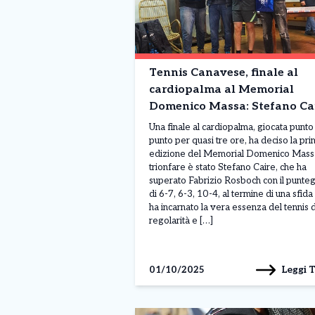
Tennis Canavese, finale al
cardiopalma al Memorial
Domenico Massa: Stefano Ca
conquista il titolo
Una finale al cardiopalma, giocata punto
punto per quasi tre ore, ha deciso la pr
edizione del Memorial Domenico Mass
trionfare è stato Stefano Caire, che ha
superato Fabrizio Rosboch con il punte
di 6-7, 6-3, 10-4, al termine di una sfida
ha incarnato la vera essenza del tennis d
regolarità e […]
Leggi 
01/10/2025