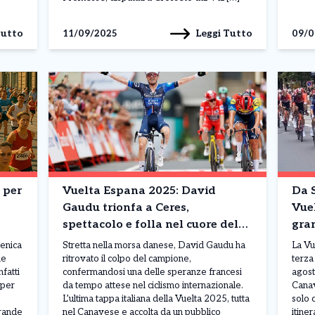
Tutto
Leggi Tutto
11/09/2025
09/0
 per
Vuelta Espana 2025: David
Da S
Gaudu trionfa a Ceres,
Vuel
spettacolo e folla nel cuore del
gran
Canavese
ver
enica
Stretta nella morsa danese, David Gaudu ha
La Vu
he
ritrovato il colpo del campione,
terza
nfatti
confermandosi una delle speranze francesi
agost
 per
da tempo attese nel ciclismo internazionale.
Canav
L’ultima tappa italiana della Vuelta 2025, tutta
solo 
Grande
nel Canavese e accolta da un pubblico
itiner