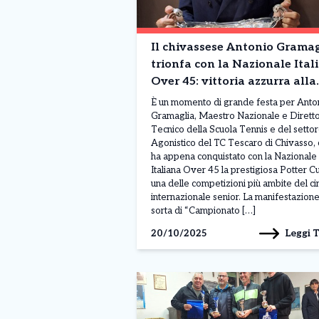
Il chivassese Antonio Gramag
trionfa con la Nazionale Ital
Over 45: vittoria azzurra alla
Potter Cup di Barcellona
È un momento di grande festa per Anto
Gramaglia, Maestro Nazionale e Dirett
Tecnico della Scuola Tennis e del setto
Agonistico del TC Tescaro di Chivasso,
ha appena conquistato con la Nazionale
Italiana Over 45 la prestigiosa Potter C
una delle competizioni più ambite del ci
internazionale senior. La manifestazione
sorta di “Campionato […]
Leggi 
20/10/2025