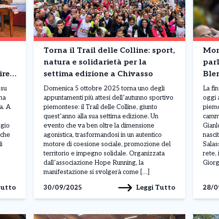
Torna il Trail delle Colline: sport,
Mond
natura e solidarietà per la
par
ire
settima edizione a Chivasso
Blen
pan
 su
Domenica 5 ottobre 2025 torna uno degli
La fi
ima
appuntamenti più attesi dell’autunno sportivo
oggi 
a. A
piemontese: il Trail delle Colline, giunto
piemo
quest’anno alla sua settima edizione. Un
cammi
ggio
evento che va ben oltre la dimensione
Gianl
 che
agonistica, trasformandosi in un autentico
nasci
i
motore di coesione sociale, promozione del
Salas
territorio e impegno solidale. Organizzata
rete, 
dall’associazione Hope Running, la
Giorg
manifestazione si svolgerà come […]
Tutto
Leggi Tutto
30/09/2025
28/0