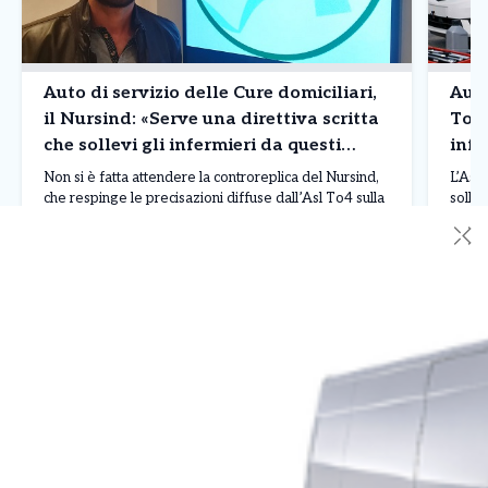
Auto di servizio delle Cure domiciliari,
Auto
il Nursind: «Serve una direttiva scritta
To4 
che sollevi gli infermieri da questi
infe
compiti»
man
Non si è fatta attendere la controreplica del Nursind,
L’Asl
che respinge le precisazioni diffuse dall’Asl To4 sulla
sollev
gestione del parco auto delle Cure domiciliari. «Le
delle 
✕
affermazioni dell’Azienda – sostiene il sindacato –
Cure d
dimostrano una totale non conoscenza della realtà
l’Azie
quotidiana vissuta nei servizi, poiché la situazione sul
sosten
Leggi Tutto
31/07/2026
31/0
campo è ben diversa da quella descritta nei […]
corre
la man